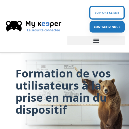
SUPPORT CLIENT
CONTACTEZ-NOUS
Nos produits – Gamme SecurIT
Nos solutions PPMS / PTI – DATI
Nos ressources
Formation de vos
utilisateurs à la
prise en main du
dispositif