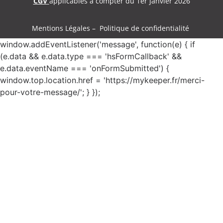
CGV
applicables à compter du 1er janvier 2026
Mentions Légales – Politique de confidentialité
window.addEventListener('message', function(e) { if
(e.data && e.data.type === 'hsFormCallback' &&
e.data.eventName === 'onFormSubmitted') {
window.top.location.href = 'https://mykeeper.fr/merci-
pour-votre-message/'; } });