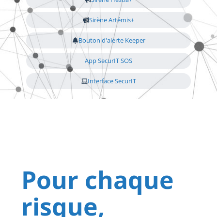
Sirène Artémis+
Bouton d'alerte Keeper
App SecurIT SOS
Interface SecurIT
Pour chaque
risque,