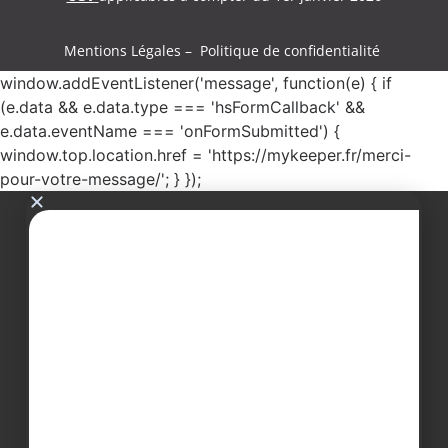
Mentions Légales – Politique de confidentialité
window.addEventListener('message', function(e) { if
(e.data && e.data.type === 'hsFormCallback' &&
e.data.eventName === 'onFormSubmitted') {
window.top.location.href = 'https://mykeeper.fr/merci-
pour-votre-message/'; } });