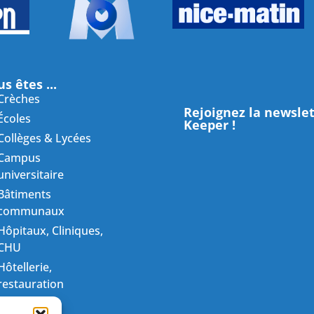
s êtes ...
Crèches
Rejoignez la newsle
Écoles
Keeper !
Collèges & Lycées
Campus
universitaire
Bâtiments
communaux
Hôpitaux, Cliniques,
CHU
Hôtellerie,
restauration
Entreprises