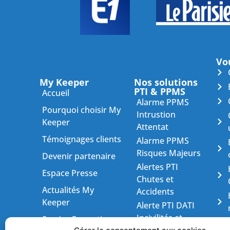
Vou
My Keeper
Nos solutions
PTI & PPMS
Accueil
Alarme PPMS
Pourquoi choisir My
Intrustion
Keeper
Attentat
Témoignages clients
Alarme PPMS
Risques Majeurs
Devenir partenaire
Alertes PTI
Espace Presse
Chutes et
Actualités My
Accidents
Keeper
Alerte PTI DATI
Incivilités et
Service Formation
Agressions