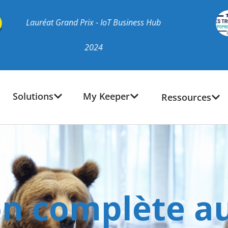
nd Prix - IoT Business Hub
Lauréat ar
2024
Solutions
My Keeper
Ressources
n complète a