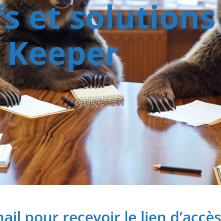
fs et solutions
Keeper​
ail pour recevoir le lien d’accè