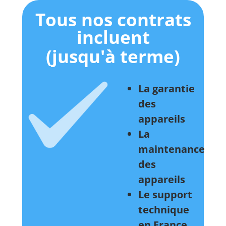
Tous nos contrats
incluent
(jusqu'à terme)
La garantie
des
appareils
La
maintenance
des
appareils
Le support
technique
en France