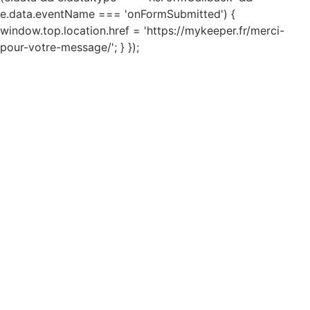
e.data.eventName === 'onFormSubmitted') {
window.top.location.href = 'https://mykeeper.fr/merci-
pour-votre-message/'; } });