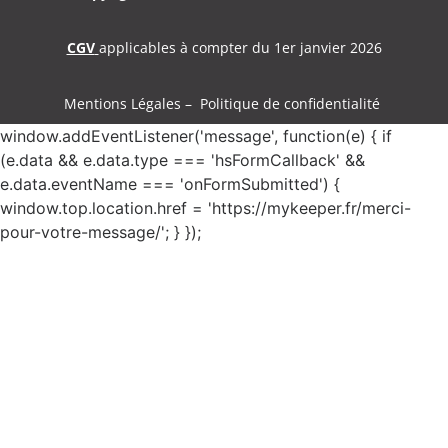
CGV
applicables à compter du 1er janvier 2026
Mentions Légales – Politique de confidentialité
window.addEventListener('message', function(e) { if
(e.data && e.data.type === 'hsFormCallback' &&
e.data.eventName === 'onFormSubmitted') {
window.top.location.href = 'https://mykeeper.fr/merci-
pour-votre-message/'; } });