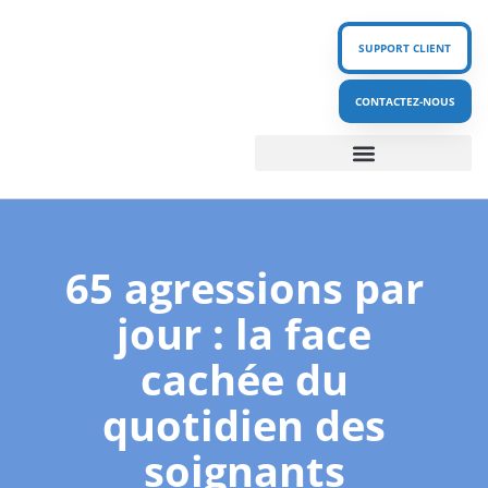
SUPPORT CLIENT
CONTACTEZ-NOUS
Nos produits – Gamme SecurIT
Nos solutions PPMS / PTI – DATI
Nos ressources
65 agressions par
jour : la face
cachée du
quotidien des
soignants