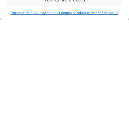
Politique de cookies
Mentions Légales & Politique de confidentialité
FR
La gestion de crise
et les premières
minutes décisives.
Une fiche repères
pour évaluer le
niveau
de